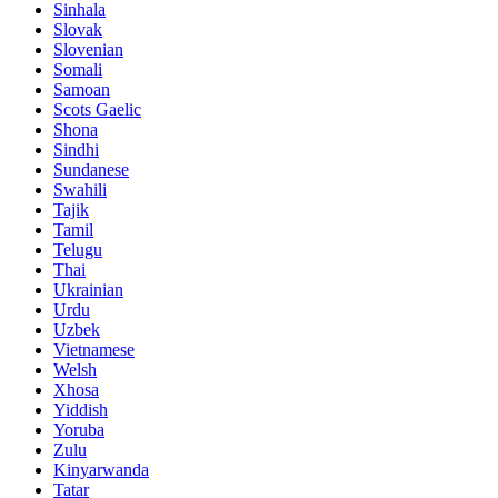
Sinhala
Slovak
Slovenian
Somali
Samoan
Scots Gaelic
Shona
Sindhi
Sundanese
Swahili
Tajik
Tamil
Telugu
Thai
Ukrainian
Urdu
Uzbek
Vietnamese
Welsh
Xhosa
Yiddish
Yoruba
Zulu
Kinyarwanda
Tatar