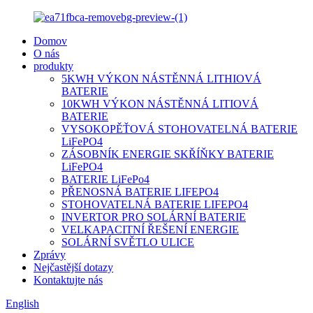
Domov
O nás
produkty
5KWH VÝKON NÁSTĚNNÁ LITHIOVÁ
BATERIE
10KWH VÝKON NÁSTĚNNÁ LITIOVÁ
BATERIE
VYSOKOPĚŤOVÁ STOHOVATELNÁ BATERIE
LiFePO4
ZÁSOBNÍK ENERGIE SKŘÍŇKY BATERIE
LiFePO4
BATERIE LiFePo4
PŘENOSNÁ BATERIE LIFEPO4
STOHOVATELNÁ BATERIE LIFEPO4
INVERTOR PRO SOLÁRNÍ BATERIE
VELKAPACITNÍ ŘEŠENÍ ENERGIE
SOLÁRNÍ SVĚTLO ULICE
Zprávy
Nejčastější dotazy
Kontaktujte nás
English