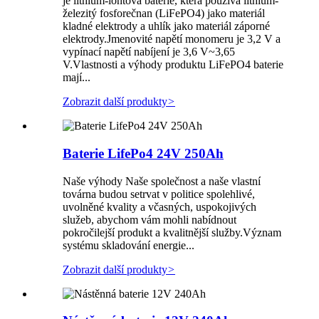
je lithium-iontová baterie, která používá lithium-
železitý fosforečnan (LiFePO4) jako materiál
kladné elektrody a uhlík jako materiál záporné
elektrody.Jmenovité napětí monomeru je 3,2 V a
vypínací napětí nabíjení je 3,6 V~3,65
V.Vlastnosti a výhody produktu LiFePO4 baterie
mají...
Zobrazit další produkty
>
Baterie LifePo4 24V 250Ah
Naše výhody Naše společnost a naše vlastní
továrna budou setrvat v politice spolehlivé,
uvolněné kvality a včasných, uspokojivých
služeb, abychom vám mohli nabídnout
pokročilejší produkt a kvalitnější služby.Význam
systému skladování energie...
Zobrazit další produkty
>