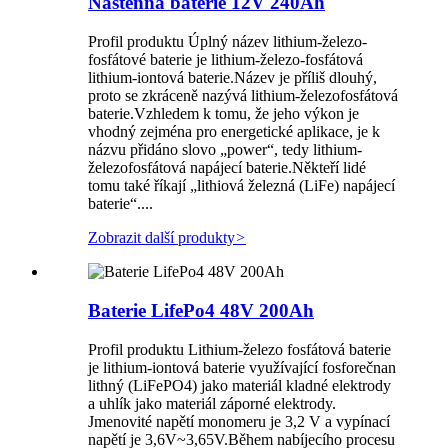
Nástěnná baterie 12V 240Ah
Profil produktu Úplný název lithium-železo-
fosfátové baterie je lithium-železo-fosfátová
lithium-iontová baterie.Název je příliš dlouhý,
proto se zkráceně nazývá lithium-železofosfátová
baterie.Vzhledem k tomu, že jeho výkon je
vhodný zejména pro energetické aplikace, je k
názvu přidáno slovo „power“, tedy lithium-
železofosfátová napájecí baterie.Někteří lidé
tomu také říkají „lithiová železná (LiFe) napájecí
baterie“....
Zobrazit další produkty
>
Baterie LifePo4 48V 200Ah
Profil produktu Lithium-železo fosfátová baterie
je lithium-iontová baterie využívající fosforečnan
lithný (LiFePO4) jako materiál kladné elektrody
a uhlík jako materiál záporné elektrody.
Jmenovité napětí monomeru je 3,2 V a vypínací
napětí je 3,6V~3,65V.Během nabíjecího procesu