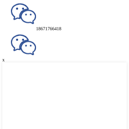
18671766418
x