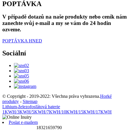
POPTÁVKA
V případě dotazů na naše produkty nebo ceník nám
zanechte svůj e-mail a my se vám do 24 hodin
ozveme.
POPTÁVKA HNED
Sociální
© Copyright - 2019-2022: Všechna práva vyhrazena.
Horké
produkty
-
Sitemap
Lithium-železofosfátová baterie
1KWH/3KWH/5KWH/7KWH/10KWH/15KWH/17KWH
Poslat e-mailem
18321659790