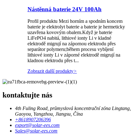
Nástěnná baterie 24V 100Ah
Profil produktu Mezi horním a spodním koncem
baterie je elektrolyt baterie a baterie je hermeticky
uzavřena kovovým obalem.Když je baterie
LiFePO4 nabitá, lithiové ionty Li v kladné
elektrodě migrují na zápornou elektrodu přes
separátor polymeru;během procesu vybíjení
lithiové ionty Li v záporné elektrodě migrují na
kladnou elektrodu přes t...
Zobrazit další produkty
>
kontaktujte nás
4th Fuling Road, průmyslová koncentrační zóna Lingtang,
Gaoyou, Yangzhou, Jiangsu, Čína
+8618907206396
export@solar-ees.com
Sales@solar-ees.com