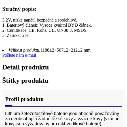
Stručný popis:
3,2V, nízké napětí, bezpečné a spolehlivé.
1. Bateriový článek: Vysoce kvalitní BYD článek.
2. Certifikace: CE, Rohs, UL, UN38.3, MSDS.
3. Záruka: 5 let.
Velikost produktu:
1188±2×507±2×212±2 mm
Pošlete nám e-mail
Detail produktu
Štítky produktu
Profil produktu
Lithium-železofosfátové baterie jsou obecně považovány
za neobsahující žádné těžké kovy a vzácné kovy (vzácné
kovy jsou vyžadovány pro nikl-vodíkové baterie),