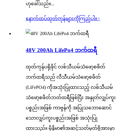
ဟုခေါ်သည်။...
နောက်ထပ်ထုတ်ကုန်များကိုကြည့်ပါ။
>
48V 200Ah LifePo4 ဘက်ထရီ
ထုတ်ကုန်ပရိုဖိုင် လစ်သီယမ်သံဖော့စဖိတ်
ဘက်ထရီသည် လီသီယမ်သံဖော့စဖိတ်
(LiFePO4) ကိုအသုံးပြုထားသည့် လစ်သီယမ်
သံဖော့စဖိတ်ဘတ်ထရီဖြစ်ပြီး အနှုတ်လျှပ်ကူး
ပစ္စည်းအဖြစ် ကာဗွန်ကို အပြုသဘောဆောင်
သောလျှပ်ကူးပစ္စည်းအဖြစ် အသုံးပြု
ထားသည်။ မိုနိုမာ၏အဆင့်သတ်မှတ်ဗို့အားမှာ