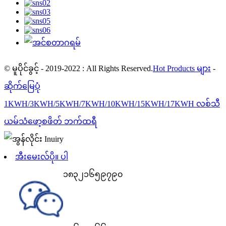
© မူပိုင်ခွင့် - 2019-2022 : All Rights Reserved.
Hot Products များ
-
ဆိုက်မြေပုံ
1KWH/3KWH/5KWH/7KWH/10KWH/15KWH/17KWH လစ်သီ
ယမ်သံဖော့စဖိတ် ဘက်ထရီ
အီးမေးလ်ပို။ ပါ
၁၈၃၂၁၆၅၉၇၉၀