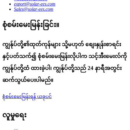
export@solar-ees.com
Sales@solar-ees.com
စုံစမ်းမေးမြန်းခြင်း။
ကျွန်ုပ်တို့၏ထုတ်ကုန်များ သို့မဟုတ် စျေးနှုန်းစာရင်း
နှင့်ပတ်သက်၍ စုံစမ်းမေးမြန်းလိုပါက သင့်အီးမေးလ်ကို
ကျွန်ုပ်တို့ထံ ထားခဲ့ပါ၊ ကျွန်ုပ်တို့သည် 24 နာရီအတွင်း
ဆက်သွယ်ပေးပါမည်။
စုံစမ်းမေးမြန်းရန် ယခုပင်
လူမှုရေး