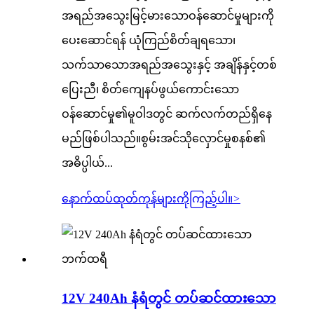
အရည်အသွေးမြင့်မားသောဝန်ဆောင်မှုများကို
ပေးဆောင်ရန် ယုံကြည်စိတ်ချရသော၊
သက်သာသောအရည်အသွေးနှင့် အချိန်နှင့်တစ်
ပြေးညီ၊ စိတ်ကျေနပ်ဖွယ်ကောင်းသော
ဝန်ဆောင်မှု၏မူဝါဒတွင် ဆက်လက်တည်ရှိနေ
မည်ဖြစ်ပါသည်။စွမ်းအင်သိုလှောင်မှုစနစ်၏
အဓိပ္ပါယ်...
နောက်ထပ်ထုတ်ကုန်များကိုကြည့်ပါ။
>
12V 240Ah နံရံတွင် တပ်ဆင်ထားသော