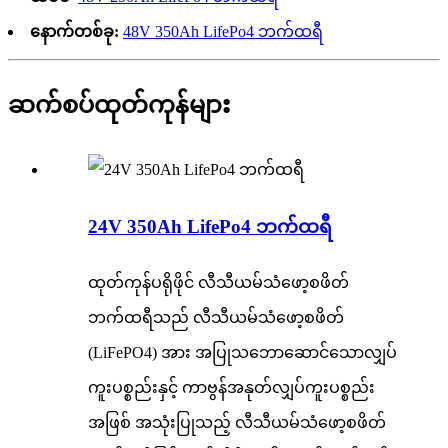
နောက်တစ်ခု:
48V 350Ah LifePo4 ဘက်ထရီ
ဆက်စပ်ထုတ်ကုန်များ
24V 350Ah LifePo4 ဘက်ထရီ
ထုတ်ကုန်ပရိုဖိုင် လီသီယမ်သံဖော့စဖိတ်
ဘက်ထရီသည် လီသီယမ်သံဖော့စဖိတ်
(LiFePO4) အား အပြုသဘောဆောင်သောလျှပ်
ကူးပစ္စည်းနှင့် ကာဗွန်အနုတ်လျှပ်ကူးပစ္စည်း
အဖြစ် အသုံးပြုသည့် လီသီယမ်သံဖော့စဖိတ်