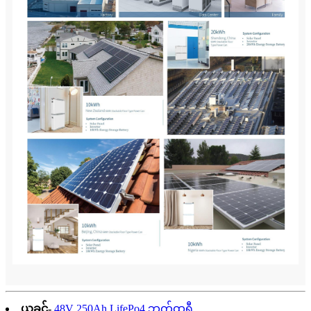
ယခင်-
48V 250Ah LifePo4 ဘက်ထရီ