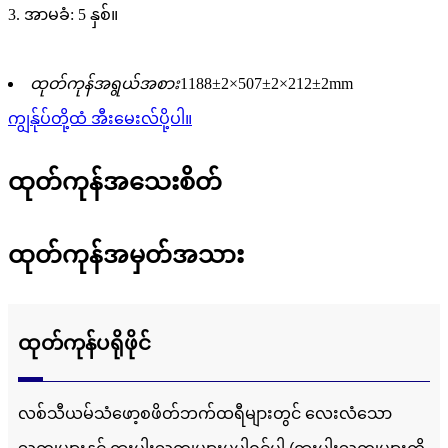
3. အာမခံ: 5 နှစ်။
ထုတ်ကုန်အရွယ်အစား
1188±2×507±2×212±2mm
ကျွန်ုပ်တို့ထံ အီးမေးလ်ပို့ပါ။
ထုတ်ကုန်အသေးစိတ်
ထုတ်ကုန်အမှတ်အသား
ထုတ်ကုန်ပရိုဖိုင်
လစ်သီယမ်သံဖော့စဖိတ်ဘက်ထရီများတွင် လေးလံသော