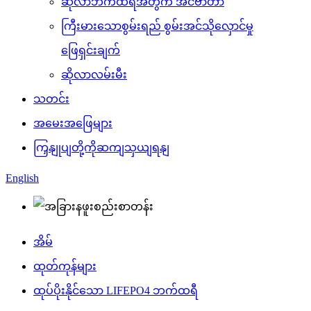
ဆိုလာဘက်ထရီအတွက် အင်ဗာတာ
ကြီးမားသောစွမ်းရည် စွမ်းအင်သိုလှောင်မှု
ဖြေရှင်းချက်
ဆိုလာလမ်းမီး
သတင်း
အမေးအဖြေများ
ကြှနျုပျတို့ကိုဆကျသှယျရနျ
English
အိမ်
ထုတ်ကုန်များ
ထုပ်ပိုးနိုင်သော LIFEPO4 ဘက်ထရီ