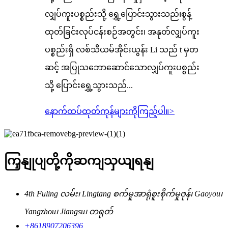
လျှပ်ကူးပစ္စည်းသို့ ရွှေ့ပြောင်းသွားသည်၊စွန့်
ထုတ်ခြင်းလုပ်ငန်းစဉ်အတွင်း၊ အနုတ်လျှပ်ကူး
ပစ္စည်းရှိ လစ်သီယမ်အိုင်းယွန်း Li သည် t မှတ
ဆင့် အပြုသဘောဆောင်သောလျှပ်ကူးပစ္စည်း
သို့ ပြောင်းရွှေ့သွားသည်...
နောက်ထပ်ထုတ်ကုန်များကိုကြည့်ပါ။
>
ကြှနျုပျတို့ကိုဆကျသှယျရနျ
4th Fuling လမ်း၊ Lingtang စက်မှုအာရုံစူးစိုက်မှုဇုန်၊ Gaoyou၊
Yangzhou၊ Jiangsu၊ တရုတ်
+8618907206396