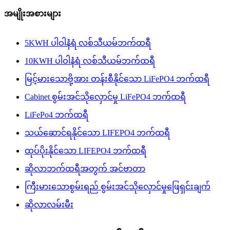
အမျိုးအစားများ
5KWH ပါဝါနံရံ လစ်သီယမ်ဘက်ထရီ
10KWH ပါဝါနံရံ လစ်သီယမ်ဘက်ထရီ
မြင့်မားသောဗို့အား တန်းစီနိုင်သော LiFePO4 ဘက်ထရီ
Cabinet စွမ်းအင်သိုလှောင်မှု LiFePO4 ဘက်ထရီ
LiFePo4 ဘက်ထရီ
သယ်ဆောင်ရနိုင်သော LIFEPO4 ဘက်ထရီ
ထုပ်ပိုးနိုင်သော LIFEPO4 ဘက်ထရီ
ဆိုလာဘက်ထရီအတွက် အင်ဗာတာ
ကြီးမားသောစွမ်းရည် စွမ်းအင်သိုလှောင်မှုဖြေရှင်းချက်
ဆိုလာလမ်းမီး