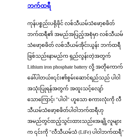
ဘက်ထရီ
ကုန်ပစ္စည်းပရိုဖိုင် လစ်သီယမ်သံဖော့စဖိတ်
ဘက်ထရီ၏ အမည်အပြည့်အစုံမှာ လစ်သီယမ်
သံဖော့စဖိတ် လစ်သီယမ်အိုင်းယွန်း ဘက်ထရီ
ဖြစ်သည်။နာမည်က ရှည်လွန်းတဲ့အတွက်
Lithium iron phosphate battery လို့ အတိုကောက်
ခေါ်ပါတယ်။၎င်း၏စွမ်းဆောင်ရည်သည် ပါဝါ
အသုံးပြုရန်အတွက် အထူးသင့်လျော်
သောကြောင့်၊ "ပါဝါ" ဟူသော စကားလုံးကို လီ
သီယမ်သံဖော့စဖိတ်ပါဝါဘက်ထရီဟု
အမည်တွင်ထည့်သွင်းထားသည်။အချို့လူများ
က ၎င်းကို "လီသီယမ်သံ (LiFe) ပါဝါဘက်ထရီ"