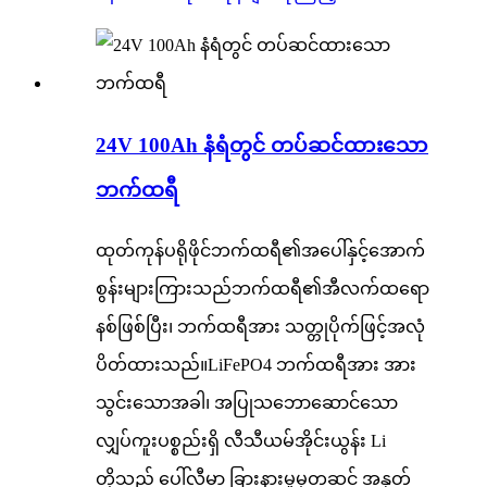
24V 100Ah နံရံတွင် တပ်ဆင်ထားသော
ဘက်ထရီ
ထုတ်ကုန်ပရိုဖိုင်ဘက်ထရီ၏အပေါ်နှင့်အောက်
စွန်းများကြားသည်ဘက်ထရီ၏အီလက်ထရော
နစ်ဖြစ်ပြီး၊ ဘက်ထရီအား သတ္တုပိုက်ဖြင့်အလုံ
ပိတ်ထားသည်။LiFePO4 ဘက်ထရီအား အား
သွင်းသောအခါ၊ အပြုသဘောဆောင်သော
လျှပ်ကူးပစ္စည်းရှိ လီသီယမ်အိုင်းယွန်း Li
တို့သည် ပေါ်လီမာ ခြားနားမှုမှတဆင့် အနုတ်