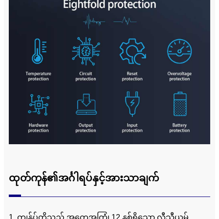
ထုတ်ကုန်၏အင်္ဂါရပ်နှင့်အားသာချက်
1. ကျွန်ုပ်တို့သည် အတွေ့အကြုံ 12 နှစ်ရှိသော လီသီယမ်