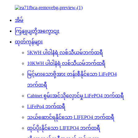
အိမ်
ကြှနျုပျတို့အကွောငျး
ထုတ်ကုန်များ
5KWH ပါဝါနံရံ လစ်သီယမ်ဘက်ထရီ
10KWH ပါဝါနံရံ လစ်သီယမ်ဘက်ထရီ
မြင့်မားသောဗို့အား တန်းစီနိုင်သော LiFePO4
ဘက်ထရီ
Cabinet စွမ်းအင်သိုလှောင်မှု LiFePO4 ဘက်ထရီ
LiFePo4 ဘက်ထရီ
သယ်ဆောင်ရနိုင်သော LIFEPO4 ဘက်ထရီ
ထုပ်ပိုးနိုင်သော LIFEPO4 ဘက်ထရီ