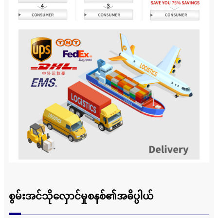
စွမ်းအင်သိုလှောင်မှုစနစ်၏အဓိပ္ပါယ်