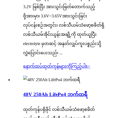
3.2V ဖြစ်ပြီး အားသွင်းဖြတ်တောက်သည့်
ဗို့အားမှာ၊ 3.6V~3.65Vအားသွင်းခြင်း
လုပ်ငန်းစဉ်အတွင်း၊ လစ်သီယမ်သံဖော့စဖိတ်ရှိ
လစ်သီယမ်အိုင်းယွန်းအချို့ကို ထုတ်ယူပြီး
electrolyte မှတဆင့် အနုတ်လျှပ်ကူးပစ္စည်းသို့
လွှဲပြောင်းပေးသည်၊ ...
နောက်ထပ်ထုတ်ကုန်များကိုကြည့်ပါ။
>
48V 250Ah LifePo4 ဘက်ထရီ
ထုတ်ကုန်ပရိုဖိုင် လစ်သီယမ်သံဖော့စဖိတ်