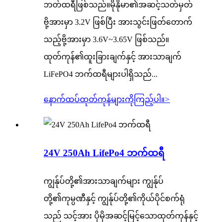
ဘတ်ထရီဖြစ်သည်။မိုနိုမာ၏အဆင့်သတ်မှတ်
ဗို့အားမှာ 3.2V ဖြစ်ပြီး အားသွင်းဖြတ်တောက်
သည့်ဗို့အားမှာ 3.6V~3.65V ဖြစ်သည်။
ထုတ်ကုန်၏ထူးခြားချက်နှင့် အားသာချက်
LiFePO4 ဘက်ထရီများပါရှိသည်...
နောက်ထပ်ထုတ်ကုန်များကိုကြည့်ပါ။
>
24V 250Ah LifePo4 ဘက်ထရီ
ကျွန်ုပ်တို့၏အားသာချက်များ ကျွန်ုပ်
တို့၏ကုမ္ပဏီနှင့် ကျွန်ုပ်တို့၏ကိုယ်ပိုင်စက်ရုံ
သည် သင့်အား ပိုမိုအဆင့်မြင့်သောထုတ်ကုန်နှင့်