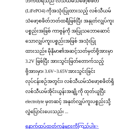
ဘက်ထရီသည် လီသီယမ်သံဖော့စဖိတ်
(LiFePO4) ကိုအသုံးပြုထားသည့် လစ်သီယမ်
သံဖော့စဖိတ်ဘတ်ထရီဖြစ်ပြီး အနှုတ်လျှပ်ကူး
ပစ္စည်းအဖြစ် ကာဗွန်ကို အပြုသဘောဆောင်
သောလျှပ်ကူးပစ္စည်းအဖြစ် အသုံးပြု
ထားသည်။ မိုနိုမာ၏အဆင့်သတ်မှတ်ဗို့အားမှာ
3.2V ဖြစ်ပြီး အားသွင်းဖြတ်တောက်သည့်
ဗို့အားမှာ၊ 3.6V~3.65Vအားသွင်းခြင်း
လုပ်ငန်းစဉ်အတွင်း၊ လစ်သီယမ်သံဖော့စဖိတ်ရှိ
လစ်သီယမ်အိုင်းယွန်းအချို့ကို ထုတ်ယူပြီး
electrolyte မှတဆင့် အနုတ်လျှပ်ကူးပစ္စည်းသို့
လွှဲပြောင်းပေးသည်၊ ...
နောက်ထပ်ထုတ်ကုန်များကိုကြည့်ပါ။
>