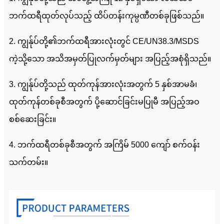
ဘက်ထရီထုတ်လုပ်သည့် ထိပ်တန်းကုမ္ပဏီတစ်ခုဖြစ်သည်။
2. ကျွန်ုပ်တို့၏ဘက်ထရီအားလုံးတွင် CE/UN38.3/MSDS
ကဲ့သို့သော အသိအမှတ်ပြုလက်မှတ်များ အပြည့်အစုံရှိသည်။
3. ကျွန်ုပ်တို့သည် ထုတ်ကုန်အားလုံးအတွက် 5 နှစ်အာမခံ၊
ထုတ်ကုန်တစ်ခုစီအတွက် ပို့ဆောင်ခြင်းမပြုမီ အပြည့်အဝ
စစ်ဆေးခြင်း။
4. ဘက်ထရီတစ်ခုစီအတွက် အကြိမ် 5000 ကျော် စက်ဝန်း
သက်တမ်း။