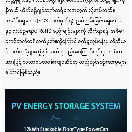
သတ္တုများနှင့် ရှားပါးသတ္တုများမပါဝင်ပါ (ရှားပါးသတ္တုများကို
နီကယ်-ဟိုက်ဒရိုဂျင်ဘက်ထရီများအတွက် လိုအပ်သည်)၊
အဆိပ်မရှိသော (SGS လက်မှတ်ရ)၊ ညစ်ညမ်းခြင်းမရှိသော၊
နှင့် လုံးဝဥရောပ RoHS စည်းမျဉ်းများကို လိုက်နာရန်၊ အစိမ်း
ရောင်ဘက်ထရီလက်မှတ်။ထို့ကြောင့် စက်မှုလုပ်ငန်းမှ လီသီယ
မ်ဘက်ထရီများကို နှစ်သက်ရသည့်အကြောင်းရင်းမှာ အဓိက
အားဖြင့် သဘာဝပတ်ဝန်းကျင်ဆိုင်ရာ ထည့်သွင်းစဉ်းစားမှုများ
ကြောင့်ဖြစ်သည်။