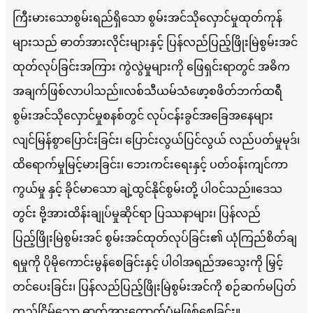
ကြီးမားသောစွမ်းရည်ရှိသော စွမ်းအင်သိုလှောင်မှုထုတ်ကုန်
များသည် ဓာတ်အားလိုင်းများနှင့် ပြန်လည်ပြည့်ဖြိုးမြဲစွမ်းအင်
ထုတ်လုပ်ခြင်းအကြား ကွဲလွဲမှုများကို ဖြေရှင်းရာတွင် အဓိက
အချက်ဖြစ်လာပါသည်။လစ်သီယမ်သံဖော့စဖိတ်ဘက်ထရီ
စွမ်းအင်သိုလှောင်မှုစနစ်တွင် လုပ်ငန်းခွင်အခြေအနေများ
လျင်မြန်စွာပြောင်းခြင်း၊ ပြောင်းလွယ်ပြင်လွယ် လည်ပတ်မှုမုဒ်၊
ထိရောက်မှုမြင့်မားခြင်း၊ ဘေးကင်းရေးနှင့် ပတ်ဝန်းကျင်ကာ
ကွယ်မှု နှင့် ခိုင်မာသော ချဲ့ထွင်နိုင်စွမ်းတို့ ပါဝင်သည်။ဒေသ
တွင်း ဗို့အားထိန်းချုပ်မှုဆိုင်ရာ ပြဿနာများ၊ ပြန်လည်
ပြည့်ဖြိုးမြဲစွမ်းအင် စွမ်းအင်ထုတ်လုပ်ခြင်း၏ ယုံကြည်စိတ်ချ
ရမှုကို ပိုမိုကောင်းမွန်စေခြင်းနှင့် ပါဝါအရည်အသွေးကို မြှင့်
တင်ပေးခြင်း၊ ပြန်လည်ပြည့်ဖြိုးမြဲစွမ်းအင်ကို စဉ်ဆက်မပြတ်
တည်ငြိမ်သော ဓာတ်အားထောက်ပံ့မှုဖြစ်စေခြင်း။