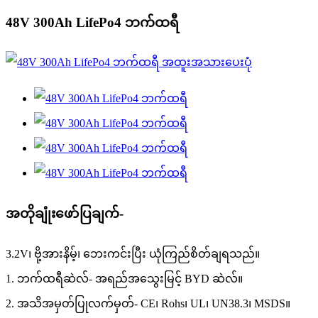
48V 300Ah LifePo4 ဘက်ထရီ
အတိုချုံးဖော်ပြချက်-
3.2V၊ ဗို့အားနိမ့်၊ ဘေးကင်းပြီး ယုံကြည်စိတ်ချရသည်။
1. ဘက်ထရီဆဲလ်- အရည်အသွေးမြင့် BYD ဆဲလ်။
2. အသိအမှတ်ပြုလက်မှတ်- CE၊ Rohs၊ UL၊ UN38.3၊ MSDS။