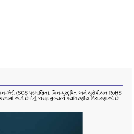
, બિન-ઝેરી (SGS પ્રમાણિત), બિન-પ્રદૂષિત અને યુરોપીયન RoHS
 કરવામાં આવે છે તેનું કારણ મુખ્યત્વે પર્યાવરણીય વિચારણાઓ છે.