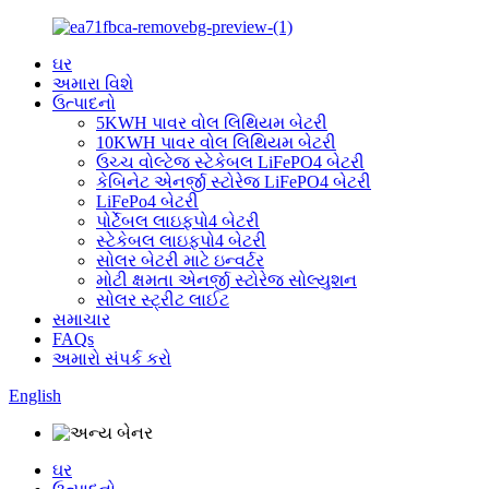
ઘર
અમારા વિશે
ઉત્પાદનો
5KWH પાવર વોલ લિથિયમ બેટરી
10KWH પાવર વોલ લિથિયમ બેટરી
ઉચ્ચ વોલ્ટેજ સ્ટેકેબલ LiFePO4 બેટરી
કેબિનેટ એનર્જી સ્ટોરેજ LiFePO4 બેટરી
LiFePo4 બેટરી
પોર્ટેબલ લાઇફપો4 બેટરી
સ્ટેકેબલ લાઇફપો4 બેટરી
સોલર બેટરી માટે ઇન્વર્ટર
મોટી ક્ષમતા એનર્જી સ્ટોરેજ સોલ્યુશન
સોલર સ્ટ્રીટ લાઈટ
સમાચાર
FAQs
અમારો સંપર્ક કરો
English
ઘર