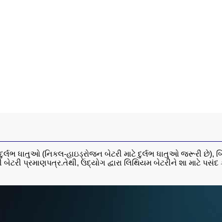
 દુર્લભ ધાતુઓ (નિકલ-હાઇડ્રોજન બેટરી માટે દુર્લભ ધાતુઓ જરૂરી છે)
લી બેટરી પ્રમાણપત્ર.તેથી, ઉદ્યોગ દ્વારા લિથિયમ બેટરીને શા માટે પસંદ