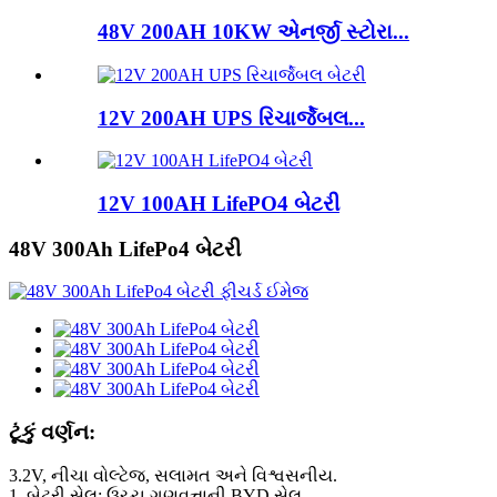
48V 200AH 10KW એનર્જી સ્ટોરા...
12V 200AH UPS રિચાર્જેબલ...
12V 100AH ​​LifePO4 બેટરી
48V 300Ah LifePo4 બેટરી
ટૂંકું વર્ણન:
3.2V, નીચા વોલ્ટેજ, સલામત અને વિશ્વસનીય.
1. બેટરી સેલ: ઉચ્ચ ગુણવત્તાની BYD સેલ.