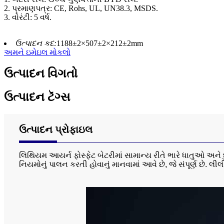
2. પ્રમાણપત્ર: CE, Rohs, UL, UN38.3, MSDS.
3. વોરંટી: 5 વર્ષ.
ઉત્પાદન કદ:
1188±2×507±2×212±2mm
અમને ઇમેઇલ મોકલો
ઉત્પાદન વિગતો
ઉત્પાદન ટૅગ્સ
ઉત્પાદન પ્રોફાઇલ
લિથિયમ આયર્ન ફોસ્ફેટ બેટરીમાં સામાન્ય રીતે ભારે ધાતુઓ અને
નિયમોનું પાલન કરતી હોવાનું માનવામાં આવે છે, જે સંપૂર્ણ છે. લી