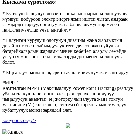
Кыскача сүрөттөмө:
* Курулуш блогунун дизайны айкалыштырып колдонулушу
мүмкүн, көбүрөөк электр энергиясын иштеп чыгат, азыраак
зымдарды тартуу, орнотуу жана башка жумуштар менен
пайдалануучулар үчүн ыңгайлуу.
* Бөлүнгөн курулуш блогунун дизайны жана жабдыктын
дизайны менен сыйымдуулук тегизделген жана үйүлгөн
батарейкалардын жардамы менен көбөйөт, аларды демейде
үстүнкү жана астыңкы вилкаларды док менен колдонууга
болот.
* Ыңгайлуу байланыш, эркин жана ийкемдүү жайгаштыруу.
*MPPT
Камтылган MPPT (Максималдуу Power Point Tracking) реалдуу
убакытта күн панелинин электр энергиясын өндүрүү
чыңалуусун аныктап, эң жогорку чыңалууга жана токтун
маанисине (VI) көз салып, система батареяны максималдуу
кубаттуулук менен заряддай алат. .
көбүрөөк окуу
>