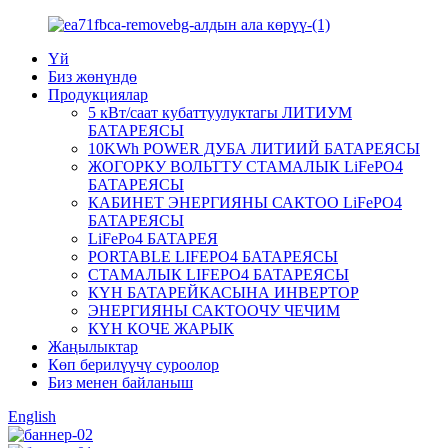
Үй
Биз жөнүндө
Продукциялар
5 кВт/саат кубаттуулуктагы ЛИТИУМ
БАТАРЕЯСЫ
10KWh POWER ДУБА ЛИТИИЙ БАТАРЕЯСЫ
ЖОГОРКУ ВОЛЬТТУ СТАМАЛЫК LiFePO4
БАТАРЕЯСЫ
КАБИНЕТ ЭНЕРГИЯНЫ САКТОО LiFePO4
БАТАРЕЯСЫ
LiFePo4 БАТАРЕЯ
PORTABLE LIFEPO4 БАТАРЕЯСЫ
СТАМАЛЫК LIFEPO4 БАТАРЕЯСЫ
КҮН БАТАРЕЙКАСЫНА ИНВЕРТОР
ЭНЕРГИЯНЫ САКТООЧУ ЧЕЧИМ
КҮН КОЧЕ ЖАРЫК
Жаңылыктар
Көп берилүүчү суроолор
Биз менен байланыш
English