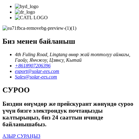
Биз менен байланыш
4th Fuling Road, Lingtang өнөр жай топтолуу аймагы,
Гаойу, Янчжоу, Цзянсу, Кытай
+8618907206396
export@solar-ees.com
Sales@solar-ees.com
СУРОО
Биздин өнүмдөр же прейскурант жөнүндө суроо
үчүн бизге электрондук почтаңызды
калтырыңыз, биз 24 сааттын ичинде
байланышабыз.
АЗЫР СУРАҢЫЗ