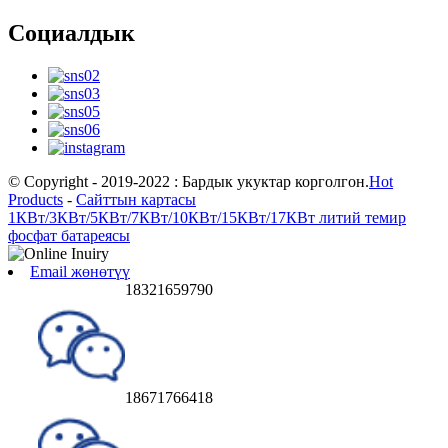
Социалдык
© Copyright - 2019-2022 : Бардык укуктар корголгон.
Hot
Products
-
Сайттын картасы
1КВт/3КВт/5КВт/7КВт/10КВт/15КВт/17КВт литий темир
фосфат батареясы
Email жөнөтүү
18321659790
18671766418