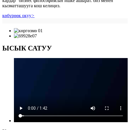
кардар" бизнес философиясын ишке ашырат. биз менен
кызматташууга кош келиңиз.
көбүрөөк окуу
>
ЫСЫК САТУУ