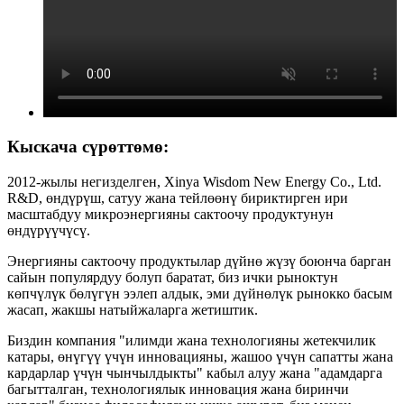
Кыскача сүрөттөмө:
2012-жылы негизделген, Xinya Wisdom New Energy Co., Ltd.
R&D, өндүрүш, сатуу жана тейлөөнү бириктирген ири
масштабдуу микроэнергияны сактоочу продуктунун
өндүрүүчүсү.
Энергияны сактоочу продуктылар дүйнө жүзү боюнча барган
сайын популярдуу болуп баратат, биз ички рыноктун
көпчүлүк бөлүгүн ээлеп алдык, эми дүйнөлүк рынокко басым
жасап, жакшы натыйжаларга жетиштик.
Биздин компания "илимди жана технологияны жетекчилик
катары, өнүгүү үчүн инновацияны, жашоо үчүн сапатты жана
кардарлар үчүн чынчылдыкты" кабыл алуу жана "адамдарга
багытталган, технологиялык инновация жана биринчи