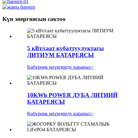
Күн энергиясын сактоо
5 кВт/саат кубаттуулуктагы
ЛИТИУМ БАТАРЕЯСЫ
Көбүрөөк өнүмдөрдү караңыз
>
10KWh POWER ДУБА ЛИТИИЙ
БАТАРЕЯСЫ
Көбүрөөк өнүмдөрдү караңыз
>