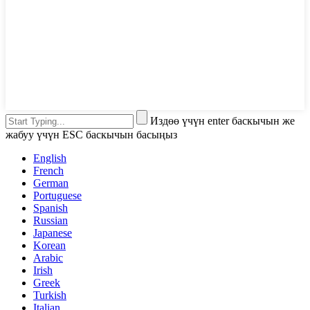
Издөө үчүн enter баскычын же
жабуу үчүн ESC баскычын басыңыз
English
French
German
Portuguese
Spanish
Russian
Japanese
Korean
Arabic
Irish
Greek
Turkish
Italian