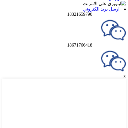
ارسل بريد الكتروني
18321659790
18671766418
x