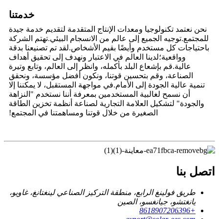
خدمتنا
نحن نعتمد تكنولوجيا ومعدات الإنتاج المتقدمة لتقديم خدمة جيدة
للمجتمع.توجيه الجميع إلى عالم من الانسجام البيئي.تهتم الشركة
باحتياجات كل مستخدم وأيضًا بقيم الأشخاص.لقد تم تصنيعنا بدقة
وواقعية؛لدينا العالم في الاعتبار ونهدف إلى تحقيق أهداف
عالية.قم بإشعاع البلد بأكمله، وانظر إلى العالم، وتابع وتيرة
الصناعة، وقم بتحسين قوتنا، ونكون أفضل مؤسسة، ونحقق
تنمية عالية الجودة إلى الأمام.في مواجهة المستقبل، لا يمكننا إلا
أن نسمح لغالبية المستخدمين بمعرفة أننا نستخدم "النزاهة
والجودة" لتشكيل العلامة التجارية لصناعة أنظمة تخزين الطاقة
الصغيرة من خلال قوتنا ومساهمتنا في المجتمع!
اتصل بنا
طريق فولينغ الرابع، منطقة التركيز الصناعي لينغتانغ، غاويو،
يانغتشو، جيانغسو، الصين
+8618907206396