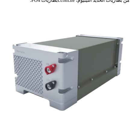
من بطاريات الحديد الليثيوم، L
com.ife
بطاريات PO4.