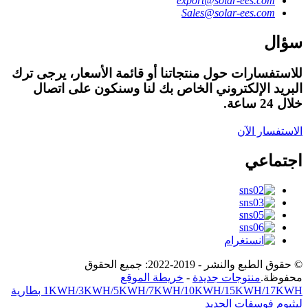
export@solar-ees.com
Sales@solar-ees.com
سؤال
للاستفسارات حول منتجاتنا أو قائمة الأسعار، يرجى ترك
البريد الإلكتروني الخاص بك لنا وسنكون على اتصال
خلال 24 ساعة.
الاستفسار الآن
اجتماعي
© حقوق الطبع والنشر - 2019-2022: جميع الحقوق
محفوظة.
منتوجات جديدة
-
خريطة الموقع
1KWH/3KWH/5KWH/7KWH/10KWH/15KWH/17KWH بطارية
ليثيوم فوسفات الحديد