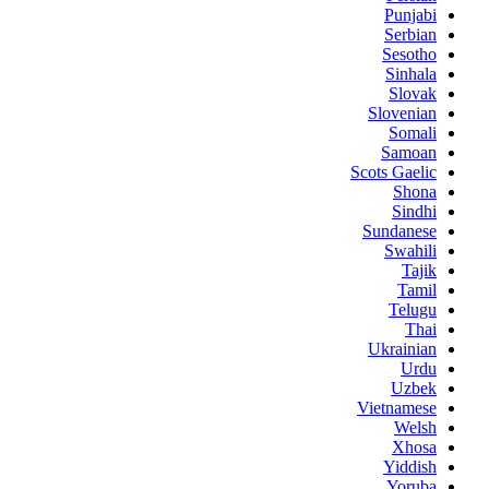
Punjabi
Serbian
Sesotho
Sinhala
Slovak
Slovenian
Somali
Samoan
Scots Gaelic
Shona
Sindhi
Sundanese
Swahili
Tajik
Tamil
Telugu
Thai
Ukrainian
Urdu
Uzbek
Vietnamese
Welsh
Xhosa
Yiddish
Yoruba