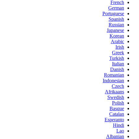
French
German
Portuguese
Spanish
Russian
Japanese
Korean
Arabic
Irish
Greek
Turkish
Italian
Danish
Romanian
Indonesian
Czech
Afrikaans
Swedish
Polish
Basque
Catalan
Esperanto
Hindi
Lao
Albanian