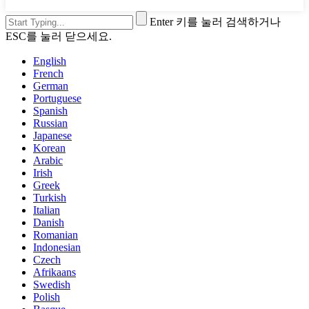
Enter 키를 눌러 검색하거나
ESC를 눌러 닫으세요.
English
French
German
Portuguese
Spanish
Russian
Japanese
Korean
Arabic
Irish
Greek
Turkish
Italian
Danish
Romanian
Indonesian
Czech
Afrikaans
Swedish
Polish