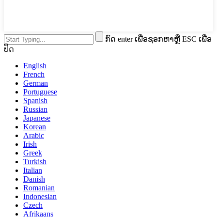
ກົດ enter ເພື່ອຊອກຫາຫຼື ESC ເພື່ອ
ປິດ
English
French
German
Portuguese
Spanish
Russian
Japanese
Korean
Arabic
Irish
Greek
Turkish
Italian
Danish
Romanian
Indonesian
Czech
Afrikaans