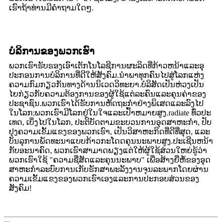
ເຮົາຖ້າທ່ານມີຄໍາຖາມໃດໆ.
ບໍລິການຂອງພວກເຮົາ
ພວກ​ເຮົາ​ຮັບ​ຮອງ​ເອົາ​ເຕັກ​ໂນ​ໂລ​ຊີ​ການ​ຜະ​ລິດ​ທີ່​ກ້າວ​ຫນ້າ​ແລະ​ອຸ​
ປະ​ກອນ​ການ​ບໍ​ລິ​ການ​ທີ່​ດີ​ໃຫ້​ສັງ​ຄົມ​.ນຳພາທຸກຄົນໄປສູ່ໂລກແຫ່ງ
ຄວາມກົມກຽວກັນທາງດ້ານນິເວດວິທະຍາ.ບໍລິສັດເປັນຫ່ວງເປັນ
ໄຍກ່ຽວກັບຄວາມຕ້ອງການຂອງຜູ້ໃຊ້ແຕ່ລະຄົນແລະຄຸນຄ່າຂອງ
ປະຊາຊົນ.ພວກ​ເຮົາ​ໄດ້​ຮັບ​ການ​ຫັດ​ຖະ​ກໍາ​ຢ່າງ​ພິ​ເສດ​ແລະ​ລົງ​ໄປ​
ໃນ​ໂລກ​;ພວກເຮົາມີໂລກຢູ່ໃນໃຈແລະເປົ້າຫມາຍສູງ.radiate ທົ່ວ​ປະ​
ເທດ​, ເບິ່ງ​ໄປ​ໃນ​ໂລກ​, ປະ​ຕິ​ບັດ​ຕາມ​ຂະ​ບວນ​ການ​ອຸດ​ສາ​ຫະ​ກໍາ​, ປັບ​
ປຸງ​ຄວາມ​ເຂັ້ມ​ແຂງ​ຂອງ​ພວກ​ເຮົາ​, ເປັນ​ວິ​ສາ​ຫະ​ກິດ​ທີ່​ດີ​ທີ່​ສຸດ​, ແລະ​
ບັນ​ລຸ​ການ​ພັດ​ທະ​ນາ​ແບບ​ກ້າວ​ກະ​ໂດດ​ຄຸນ​ນະ​ພາບ​ສູງ​.ປະເຊີນຫນ້າ
ກັບອະນາຄົດ, ພວກເຮົາສາມາດພຽງແຕ່ໃຫ້ຜູ້ໃຊ້ສ່ວນໃຫຍ່ຮູ້ວ່າ
ພວກເຮົາໃຊ້ "ຄວາມຊື່ສັດແລະຄຸນນະພາບ" ເພື່ອສ້າງຍີ່ຫໍ້ຂອງອຸດ
ສາຫະກໍາລະບົບການເກັບຮັກສາພະລັງງານຈຸນລະພາກໂດຍຜ່ານ
ຄວາມເຂັ້ມແຂງຂອງພວກເຮົາເອງແລະການປະກອບສ່ວນຂອງ
ສັງຄົມ!