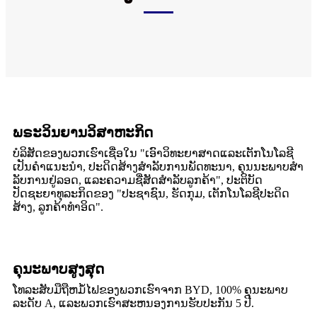
ພຣະວິນຍານວິສາຫະກິດ
ບໍລິສັດຂອງພວກເຮົາເຊື່ອໃນ "ເອົາວິທະຍາສາດແລະເຕັກໂນໂລຊີ
ເປັນຄໍາແນະນໍາ, ປະດິດສ້າງສໍາລັບການພັດທະນາ, ຄຸນນະພາບສໍາ
ລັບການຢູ່ລອດ, ແລະຄວາມຊື່ສັດສໍາລັບລູກຄ້າ", ປະຕິບັດ
ປັດຊະຍາທຸລະກິດຂອງ "ປະຊາຊົນ, ຮັດກຸມ, ເຕັກໂນໂລຊີປະດິດ
ສ້າງ, ລູກຄ້າທໍາອິດ".
ຄຸນະພາບສູງສຸດ
ໂທລະສັບມືຖືຫມໍ້ໄຟຂອງພວກເຮົາຈາກ BYD, 100% ຄຸນະພາບ
ລະດັບ A, ແລະພວກເຮົາສະຫນອງການຮັບປະກັນ 5 ປີ.