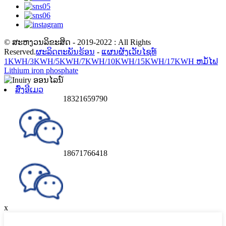
© ສະຫງວນລິຂະສິດ - 2019-2022 : All Rights
Reserved.
ຜະລິດຕະພັນຮ້ອນ
-
ແຜນຜັງເວັບໄຊທ໌
1KWH/3KWH/5KWH/7KWH/10KWH/15KWH/17KWH ຫມໍ້ໄຟ
Lithium iron phosphate
ສົ່ງອີເມວ
18321659790
18671766418
x