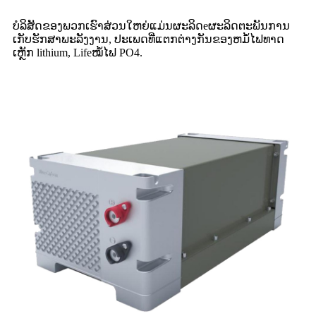
ບໍລິສັດຂອງພວກເຮົາສ່ວນໃຫຍ່ແມ່ນຜະລິດ
e
ຜະລິດຕະພັນການ
ເກັບຮັກສາພະລັງງານ, ປະເພດທີ່ແຕກຕ່າງກັນຂອງຫມໍ້ໄຟທາດ
ເຫຼັກ lithium, L
ife
ໝໍ້ໄຟ PO4.