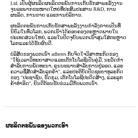
Ltd. ເປັນຜູ້ຜະລິດຜະລິດຕະພັນການເກັບຮັກສາພະລັງງານ
ຈຸນລະພາກຂະໜາດໃຫຍ່ທີ່ປະສົມປະສານ R&D, ການ
ຜະລິດ, ການຂາຍ ແລະການບໍລິການ.
ຜະລິດຕະພັນການເກັບຮັກສາພະລັງງານກໍາລັງກາຍເປັນທີ່
ນິຍົມໃນທົ່ວໂລກ, ພວກເຮົາໄດ້ຄອບຄອງຕະຫຼາດພາຍໃນ
ປະເທດສ່ວນໃຫຍ່, ແລະໃນປັດຈຸບັນພວກເຮົາສຸມໃສ່ຕະຫຼາດ
ໂລກແລະໄດ້ຮັບຜົນດີ.
ບໍລິສັດຂອງພວກເຮົາ adheres ກັບຈິດໃຈວິສາຫະກິດຂອງ
"ໃຊ້ເວລາວິທະຍາສາດແລະເຕັກໂນໂລຊີເປັນຄູ່ມື, ນະວັດກໍາ
ສໍາລັບການພັດທະນາ, ຄຸນນະພາບສໍາລັບການຢູ່ລອດ, ແລະ
ຄວາມຊື່ສັດສໍາລັບລູກຄ້າ", ແລະປະຕິບັດປັດຊະຍາທຸລະກິດ
ຂອງ "ປະຊາຊົນ, ຮັດກຸມ, ເຕັກໂນໂລຊີປະດິດສ້າງ, ແລະລູກ
ຄ້າທໍາອິດ", ຍິນດີຕ້ອນຮັບຮ່ວມມືກັບພວກເຮົາ.
ຜະລິດຕະພັນຂອງພວກເຮົາ