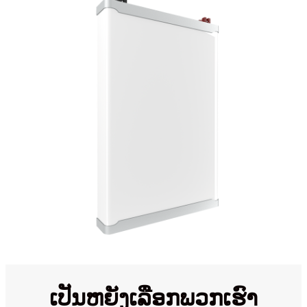
ເປັນຫຍັງເລືອກພວກເຮົາ