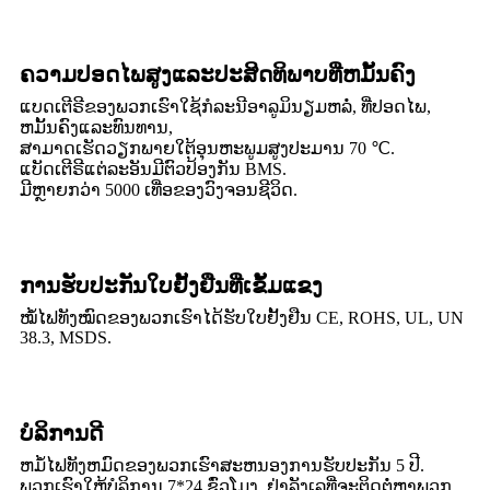
ຄວາມປອດໄພສູງແລະປະສິດທິພາບທີ່ຫມັ້ນຄົງ
ແບດເຕີຣີຂອງພວກເຮົາໃຊ້ກໍລະນີອາລູມິນຽມຫລໍ່, ທີ່ປອດໄພ,
ຫມັ້ນຄົງແລະທົນທານ,
ສາມາດເຮັດວຽກພາຍໃຕ້ອຸນຫະພູມສູງປະມານ 70 ℃.
ແບັດເຕີຣີແຕ່ລະອັນມີຕົວປ້ອງກັນ BMS.
ມີຫຼາຍກວ່າ 5000 ເທື່ອຂອງວົງຈອນຊີວິດ.
ການຮັບປະກັນໃບຢັ້ງຢືນທີ່ເຂັ້ມແຂງ
ໝໍ້ໄຟທັງໝົດຂອງພວກເຮົາໄດ້ຮັບໃບຢັ້ງຢືນ CE, ROHS, UL, UN
38.3, MSDS.
ບໍລິການດີ
ຫມໍ້ໄຟທັງຫມົດຂອງພວກເຮົາສະຫນອງການຮັບປະກັນ 5 ປີ.
ພວກເຮົາໃຫ້ບໍລິການ 7*24 ຊົ່ວໂມງ, ຢ່າລັງເລທີ່ຈະຕິດຕໍ່ຫາພວກ