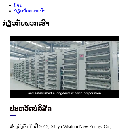
ບ້ານ
ກ່ຽວ​ກັບ​ພວກ​ເຮົາ
ກ່ຽວ​ກັບ​ພວກ​ເຮົາ
ປະ​ຫວັດ​ບໍ​ລິ​ສັດ
ສ້າງຕັ້ງຂຶ້ນໃນປີ 2012, Xinya Wisdom New Energy Co.,