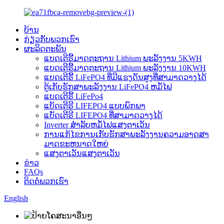
ບ້ານ
ກ່ຽວ​ກັບ​ພວກ​ເຮົາ
ຜະລິດຕະພັນ
ແບດເຕີຣີ້ມາດຕະຖານ Lithium ພະລັງງານ 5KWH
ແບດເຕີຣີ້ມາດຕະຖານ Lithium ພະລັງງານ 10KWH
ແບດເຕີຣີ້ LiFePO4 ທີ່ມີແຮງດັນສູງທີ່ສາມາດວາງໄດ້
ຕູ້ເກັບຮັກສາພະລັງງານ LiFePO4 ຫມໍ້ໄຟ
ແບດເຕີຣີ້ LiFePo4
ແບັດເຕີຣີ LIFEPO4 ແບບພົກພາ
ແບັດເຕີຣີ LIFEPO4 ທີ່ສາມາດວາງໄດ້
Inverter ສໍາລັບຫມໍ້ໄຟແສງຕາເວັນ
ການແກ້ໄຂການເກັບຮັກສາພະລັງງານຄວາມອາດສາ
ມາດຂະຫນາດໃຫຍ່
ແສງຕາເວັນແສງຕາເວັນ
ຂ່າວ
FAQs
ຕິດ​ຕໍ່​ພວກ​ເຮົາ
English