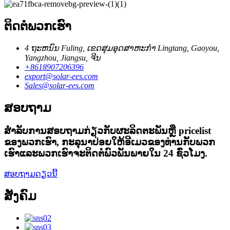
ຕິດ​ຕໍ່​ພວກ​ເຮົາ
4 ຖະ​ຫນົນ Fuling​, ເຂດ​ສຸມ​ອຸດ​ສາ​ຫະ​ກໍາ Lingtang​, Gaoyou​,
Yangzhou​, Jiangsu​, ຈີນ
+8618907206396
export@solar-ees.com
Sales@solar-ees.com
ສອບຖາມ
ສໍາ​ລັບ​ການ​ສອບ​ຖາມ​ກ່ຽວ​ກັບ​ຜະ​ລິດ​ຕະ​ພັນ​ຫຼື pricelist
ຂອງ​ພວກ​ເຮົາ​, ກະ​ລຸ​ນາ​ປ່ອຍ​ໃຫ້​ອີ​ເມວ​ຂອງ​ທ່ານ​ກັບ​ພວກ​
ເຮົາ​ແລະ​ພວກ​ເຮົາ​ຈະ​ຕິດ​ຕໍ່​ພົວ​ພັນ​ພາຍ​ໃນ 24 ຊົ່ວ​ໂມງ​.
ສອບຖາມດຽວນີ້
ສັງຄົມ