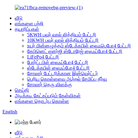
வீடு
எங்களை பற்றி
தயாரிப்புகள்
5KWH பவர் வால் லித்தியம் பேட்டரி
10KWH பவர் வால் லித்தியம் பேட்டரி
உயர் மின்னழுத்தம் ஸ்டேக்கபிள் லைஃபெபோ4 பேட்டரி
கேபினெட் எனர்ஜி ஸ்டோரேஜ் லைஃப்போ4 பேட்டரி
LiFePo4 பேட்டரி
போர்ட்டபிள் லைஃப்போ4 பேட்டரி
ஸ்டேக்கபிள் லைஃப்போ4 பேட்டரி
சோலார் பேட்டரிக்கான இன்வெர்ட்டர்
பெரிய கொள்ளளவு ஆற்றல் சேமிப்பு தீர்வு
சோலார் தெரு விளக்கு
செய்தி
அடிக்கடி கேட்கப்படும் கேள்விகள்
எங்களை தொடர்பு கொள்ள
English
வீடு