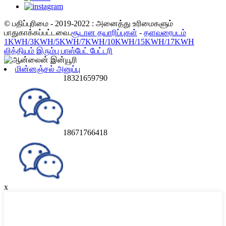
© பதிப்புரிமை - 2019-2022 : அனைத்து உரிமைகளும்
பாதுகாக்கப்பட்டவை.
சூடான தயாரிப்புகள்
-
தளவரைபடம்
1KWH/3KWH/5KWH/7KWH/10KWH/15KWH/17KWH
லித்தியம் இரும்பு பாஸ்பேட் பேட்டரி
மின்னஞ்சல் அனுப்பு
18321659790
18671766418
x