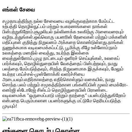
எங்கள் சேவை
சமுதாயத்திற்கு நல்ல சேவையை வழங்குவதற்காக மேம்பட்ட
உற்பத்தி தொழில்நுட்பம் மற்றும் உபகரணங்களை நாங்கள்
பின்பற்றுகிறோம்.சூழலியல் நல்லிணக்க உலகிற்கு அனைவரையும்
வழிநடத்துங்கள்.ஒவ்வொரு பயனரின் தேவைகள் மற்றும் மக்களின்
மதிப்புகள் குறித்து நிறுவனம் அக்கறை கொண்டுள்ளது.நாங்கள்
நுணுக்கமாக வடிவமைக்கப்பட்டு, பூமிக்கு கீழே உள்ளோம்;நாம்
உலகத்தை மனதில் வைத்து, உயர்ந்த இலக்கை
வைத்துள்ளோம்.முழு நாட்டையும் ஒளிரச் செய்யுங்கள், உலகைப்
பார்க்கவும், தொழில்துறையின் வேகத்தைப் பின்பற்றவும், நமது
பலத்தை மேம்படுத்தவும், சிறந்த நிறுவனமாக இருக்கவும், மேலும்
உயர்தர பாய்ச்சல்-முன்னோக்கி வளர்ச்சியை
அடையவும்.எதிர்காலத்தை எதிர்கொள்ளும் வகையில், நமது
சொந்த பலம் மற்றும் சமூகத்திற்கான பங்களிப்பின் மூலம் மைக்ரோ-
எனர்ஜி ஸ்டோரேஜ் சிஸ்டம் தொழிற்துறையின் பிராண்டை
வடிவமைக்க "ஒருமைப்பாடு மற்றும் தரத்தை" பயன்படுத்துகிறோம்
என்பதை பெரும்பாலான பயனர்களுக்கு மட்டுமே தெரியப்படுத்த
முடியும்!
எங்களை தொடர்பு கொள்ள