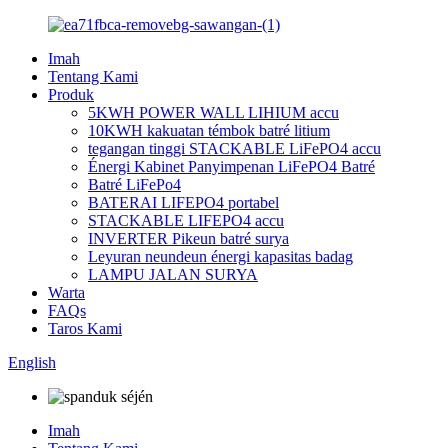
Imah
Tentang Kami
Produk
5KWH POWER WALL LIHIUM accu
10KWH kakuatan témbok batré litium
tegangan tinggi STACKABLE LiFePO4 accu
Énergi Kabinet Panyimpenan LiFePO4 Batré
Batré LiFePo4
BATERAI LIFEPO4 portabel
STACKABLE LIFEPO4 accu
INVERTER Pikeun batré surya
Leyuran neundeun énergi kapasitas badag
LAMPU JALAN SURYA
Warta
FAQs
Taros Kami
English
Imah