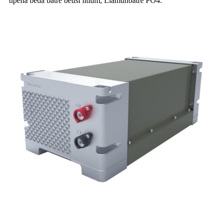
tipena béda batré beusi litium, L
lamun
batré PO4.