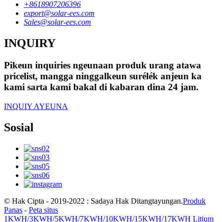
+8618907206396
export@solar-ees.com
Sales@solar-ees.com
INQUIRY
Pikeun inquiries ngeunaan produk urang atawa
pricelist, mangga ninggalkeun surélék anjeun ka
kami sarta kami bakal di kabaran dina 24 jam.
INQUIY AYEUNA
Sosial
© Hak Cipta - 2019-2022 : Sadaya Hak Ditangtayungan.
Produk
Panas
-
Peta situs
1KWH/3KWH/5KWH/7KWH/10KWH/15KWH/17KWH Litium