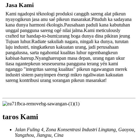
Jasa Kami
Kami ngadopsi téknologi produksi canggih sareng alat pikeun
nyayogikeun jasa anu saé pikeun masarakat.Pituduh ka sadayana
kana dunya harmoni ékologis.Pausahaan paduli kana kabutuhan
unggal pangguna sareng ogé nilai jalma.Kami meticulously
crafted tur handap-to-bumi;urang boga dunya dina pikiran jeung
Tujuan luhur.Radiate sakuliah nagara, ningali ka dunya, turutan
laju industri, ningkatkeun kakuatan urang, jadi perusahaan
pangalusna, sarta ngahontal kualitas luhur ngembangkeun
kabisat-hareup.Nyanghareupan masa depan, urang ngan ukur
tiasa ngantepkeun seuseueurna pangguna terang yén kami
nganggo "integritas sareng kualitas" pikeun ngawangun merek
industri sistem panyimpen énergi mikro ngaliwatan kakuatan
sareng kontribusi urang sorangan pikeun masarakat!
taros Kami
Jalan Fuling 4, Zona Konsentrasi Industri Lingtang, Gaoyou,
Yangzhou, Jiangsu, Cina