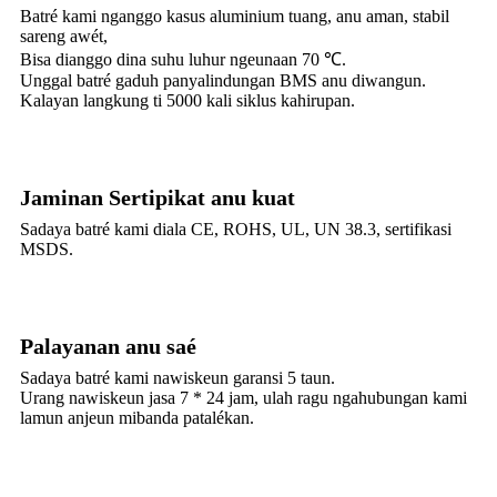
Batré kami nganggo kasus aluminium tuang, anu aman, stabil
sareng awét,
Bisa dianggo dina suhu luhur ngeunaan 70 ℃.
Unggal batré gaduh panyalindungan BMS anu diwangun.
Kalayan langkung ti 5000 kali siklus kahirupan.
Jaminan Sertipikat anu kuat
Sadaya batré kami diala CE, ROHS, UL, UN 38.3, sertifikasi
MSDS.
Palayanan anu saé
Sadaya batré kami nawiskeun garansi 5 taun.
Urang nawiskeun jasa 7 * 24 jam, ulah ragu ngahubungan kami
lamun anjeun mibanda patalékan.