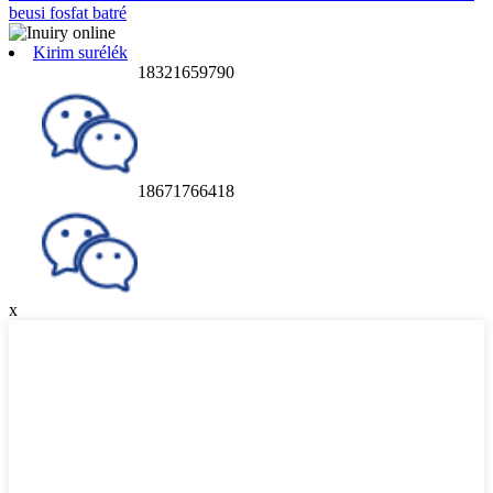
beusi fosfat batré
Kirim surélék
18321659790
18671766418
x