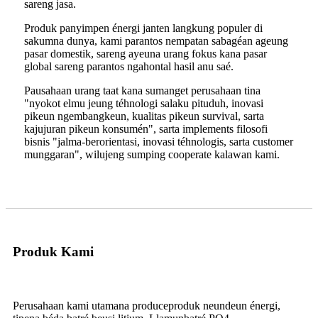
sareng jasa.
Produk panyimpen énergi janten langkung populer di
sakumna dunya, kami parantos nempatan sabagéan ageung
pasar domestik, sareng ayeuna urang fokus kana pasar
global sareng parantos ngahontal hasil anu saé.
Pausahaan urang taat kana sumanget perusahaan tina
"nyokot elmu jeung téhnologi salaku pituduh, inovasi
pikeun ngembangkeun, kualitas pikeun survival, sarta
kajujuran pikeun konsumén", sarta implements filosofi
bisnis "jalma-berorientasi, inovasi téhnologis, sarta customer
munggaran", wilujeng sumping cooperate kalawan kami.
Produk Kami
Perusahaan kami utamana produc
e
produk neundeun énergi,