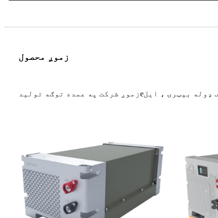
زموږ محصول
 ډوله بیټرۍ ، ایل
e
زموږ شرکت په عمده توګه تولید