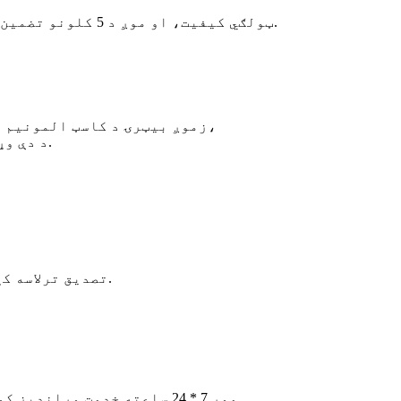
زموږ د بیټرۍ سیل د BYD څخه، 100٪ A- ټولګي کیفیت، او موږ د 5 کلونو تضمین وړاندیز کوو.
زموږ بیټرۍ د کاسټ المونیم قضیه کاروي، کوم چې خوندي، باثباته او پایښت لري،
د دې وړتیا ولرئ چې د 70 درجې لوړې تودوخې لاندې کار وکړئ.
زموږ ټول بیټرۍ د CE، ROHS، UL، UN 38.3، MSDS تصدیق ترلاسه کړی.
موږ 7 * 24 ساعته خدمت وړاندیز کوو، که تاسو کومه پوښتنه لرئ موږ سره اړیکه ونیسئ.