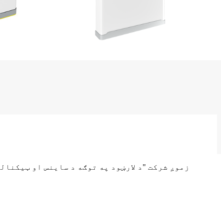
زموږ شرکت "د لارښود په توګه د ساینس او ​​​​ټیک