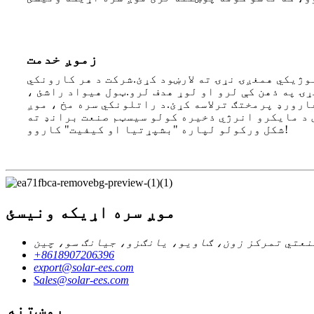
زموږ خدمت
ژیکي همغږۍ نړۍ ته لارښود کړئ.شرکت د هر کارونکي
ۍ په ذهن کې لرو او لوړ هدف لرو.ټول هیواد راشئ ،
ارورډ پرمختګ ترلاسه کړئ.د راتلونکي سره مخ ، موږ
ې د مایکرو انرژي ذخیره کولو سیسټم صنعت برانډ ته
شکل ورکولو لپاره "بشپړتیا او کیفیت" کاروو!
موږ سره اړیکه ونیسئ
نعتي تمرکز زون، ګاویو، یانګزو، جیانګ سو، چین
+8618907206396
export@solar-ees.com
Sales@solar-ees.com
پوښتنه