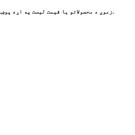
زموږ د محصولاتو یا قیمت لیست په اړه پوښتنو لپاره ، مهرباني وکړئ خپل بریښنالیک موږ ته پریږدئ او موږ به په 24 ساعتونو کې اړیکه ونیسو.