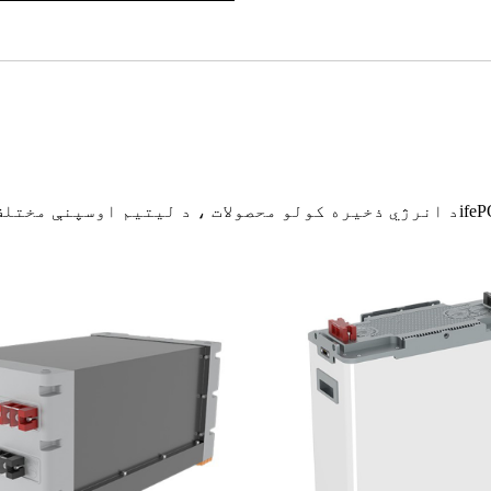
ife
د انرژي ذخیره کولو محصولات ، د لیتیم اوسپنې مختلف