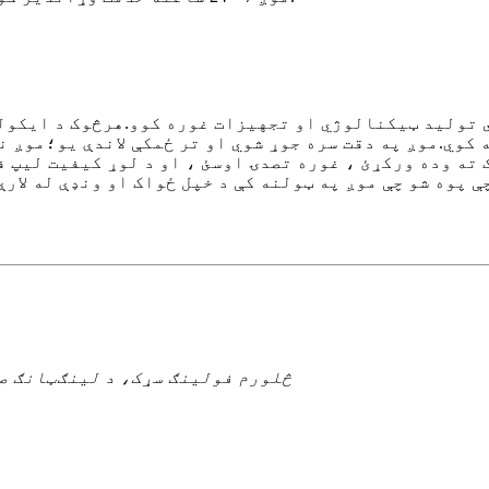
 تولید ټیکنالوژي او تجهیزات غوره کوو.هرڅوک د ایکولو
وي.موږ په دقت سره جوړ شوي او تر ځمکې لاندې یو؛موږ نړ
 ته وده ورکړئ ، غوره تصدۍ اوسئ ، او د لوړ کیفیت لیپ ف
 پوه شو چې موږ په ټولنه کې د خپل ځواک او ونډې له لار
څلورم فولینګ سړک، د لینګټانګ ص