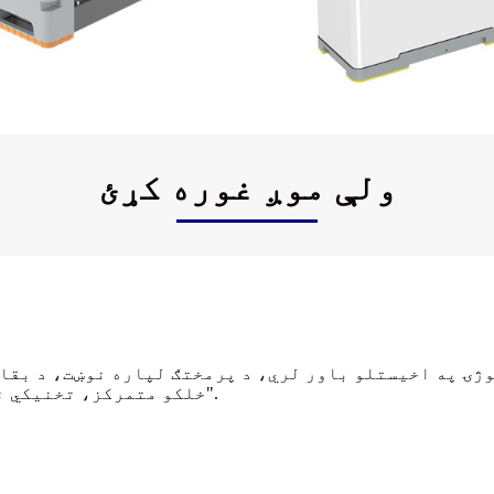
ولې موږ غوره کړئ
نالوژۍ په اخیستلو باور لري، د پرمختګ لپاره نوښت، د ب
"خلکو متمرکز، تخنیکي نوښت، پیرودونکي لومړی" د سوداګرۍ فلسفه پلي کوي.