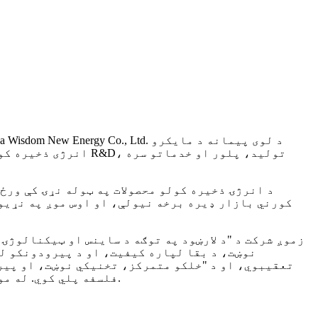
انرژی ذخیره کولو محصول جوړ
د انرژۍ ذخیره کولو محصولات په ټوله نړۍ کې ورځ 
کورني بازار ډیره برخه نیولې، او اوس موږ په نړیو
زموږ شرکت د "د لارښود په توګه د ساینس او ​​​​ټیکنالوژ
نوښت، د بقا لپاره کیفیت، او د پیرودونکو ل
تعقیبوي، او د "خلکو متمرکز، تخنیکي نوښت، او پیر
فلسفه پلي کوي. له موږ سره د همکارۍ ښه راغلاست.