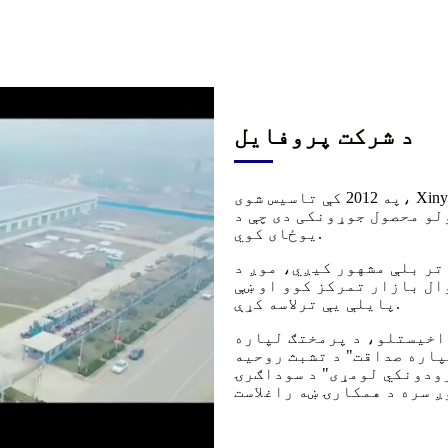
د شرکت پروفایل
په 2012 کې تاسیس شوی، Xinya Wisdom New Energy Co., Ltd. د لوی پیمانه د مایکرو
ونکی دی چې د R&D، تولید، پلور او خدماتو سره
یوځای کوي.
تر بلې مشهور کیږي، موږ د
ال بازار تمرکز کوو او ښې
پایلې یې ترلاسه کړې.
ۍ اخیستلو، د پرمختګ لپاره
پاره صداقت" د تشبث روحیه
ودونکي لومړی" د سوداګرۍ