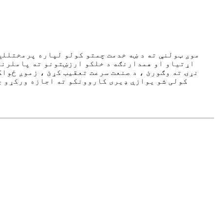
موږ ټولنې ته د ښه خدمت چمتو کولو لپاره پرمختللي
اړتیاو او همدارنګه د خلکو ارزښتونو ته پاملرنه ک
نړۍ ته وګورئ ، د صنعت سرعت تعقیب کړئ ، زموږ ځواک
کولی شو یوازې ډیری کاروونکو ته اجازه ورکړو چې