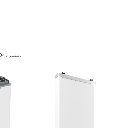
PO4 بیټرۍ.