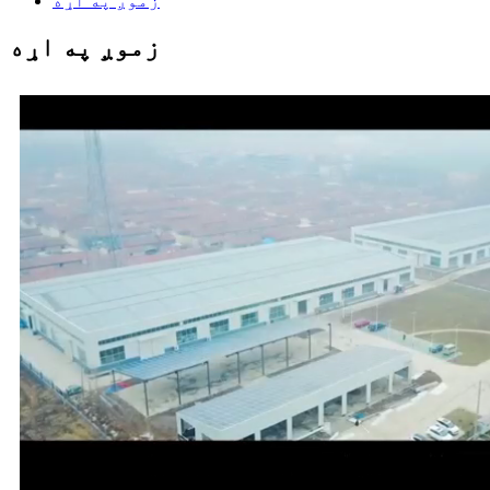
زموږ په اړه
زموږ په اړه