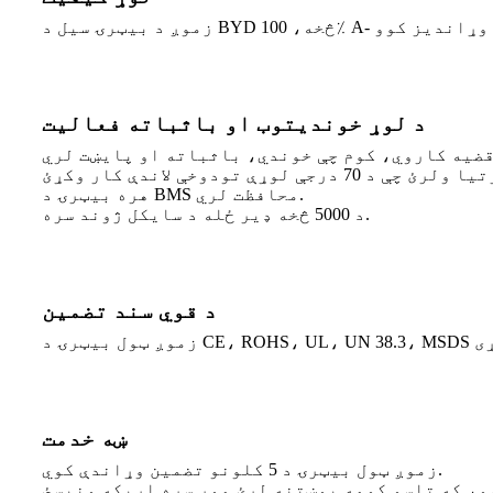
د لوړ خوندیتوب او باثباته فعالیت
هره بیټرۍ د BMS محافظت لري.
د 5000 څخه ډیر ځله د سایکل ژوند سره.
د قوي سند تضمین
ښه خدمت
زموږ ټول بیټرۍ د 5 کلونو تضمین وړاندې کوي.