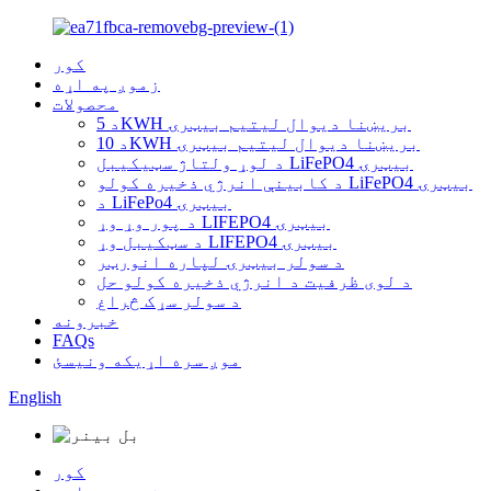
کور
زموږ په اړه
محصولات
د 5KWH بریښنا دیوال لیتیم بیټرۍ
د 10KWH بریښنا دیوال لیتیم بیټرۍ
د لوړ ولتاژ سټیکیبل LiFePO4 بیټرۍ
د کابینې انرژي ذخیره کولو LiFePO4 بیټرۍ
د LiFePo4 بیټرۍ
د پور وړ وړ LIFEPO4 بیټرۍ
د سټکیبل وړ LIFEPO4 بیټرۍ
د سولر بیټرۍ لپاره انورټر
د لوی ظرفیت د انرژي ذخیره کولو حل
د سولر سړک څراغ
خبرونه
FAQs
موږ سره اړیکه ونیسئ
English
کور